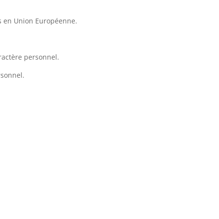
és en Union Européenne.
aractère personnel.
rsonnel.