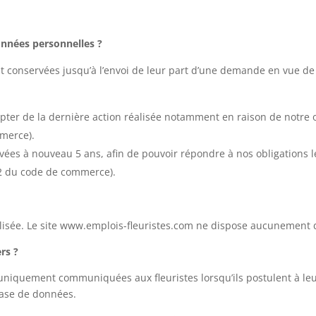
onnées personnelles ?
 conservées jusqu’à l’envoi de leur part d’une demande en vue de
ompter de la dernière action réalisée notamment en raison de notre
merce).
ivées à nouveau 5 ans, afin de pouvoir répondre à nos obligations l
22 du code de commerce).
isée. Le site www.emplois-fleuristes.com ne dispose aucunement d
rs ?
niquement communiquées aux fleuristes lorsqu’ils postulent à leurs
base de données.